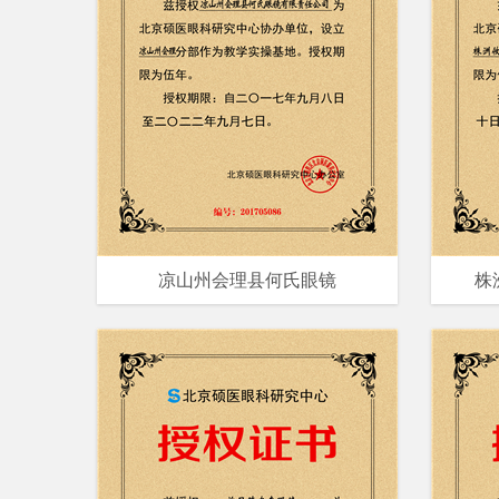
凉山州会理县何氏眼镜
株