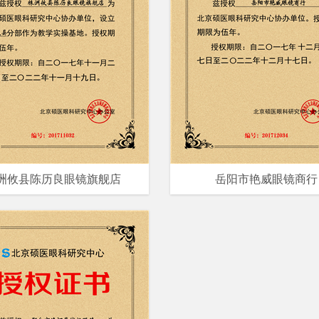
洲攸县陈历良眼镜旗舰店
岳阳市艳威眼镜商行