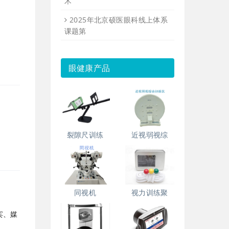
术
2025年北京硕医眼科线上体系
课题第
眼健康产品
裂隙尺训练
近视弱视综
同视机
视力训练聚
宾、媒