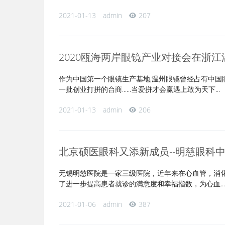
2021-01-13
admin
207
2020瓯海两岸眼镜产业对接会在浙江
作为中国第一个眼镜生产基地,温州眼镜曾经占有中
一批创业打拼的台商......当爱拼才会赢遇上敢为天下...
2021-01-13
admin
206
北京硕医眼科又添新成员--明慈眼科
无锡明慈医院是一家三级医院，近年来在心血管，消
了进一步提高患者就诊的满意度和幸福指数，为心血...
2021-01-06
admin
387