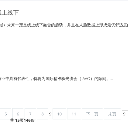
线上线下
光领域）未来一定是线上线下融合的趋势，并且在人脸数据上形成最优舒适度
中具有代表性，特聘为国际精准验光协会（IAAO）的顾问。...
5
6
7
8
9
10
11
下一页
末页
共
15
页
146
条