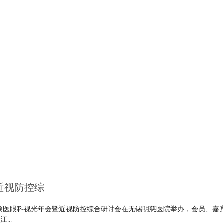
近视防控综
北京硕医眼科视光年会暨近视防控综合研讨会在无锡明慈医院举办，会员、嘉
..