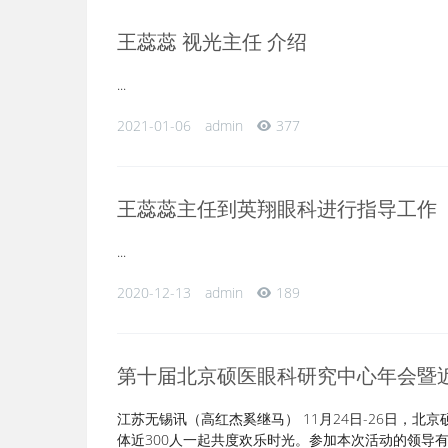
王蕊蕊 视光主任 介绍
...
2021-01-06
admin
377
王蕊蕊主任到英翔眼科进行指导工作
...
2020-12-13
admin
189
第十届北京硕医眼科研究中心年会暨
江苏无锡讯（高红杰奚继马） 11月24日-26日，
体近300人一起共度欢乐时光。参加本次活动的领导有江.