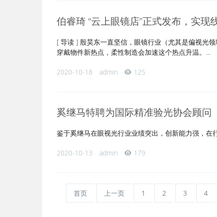
伯睿琦 “云上眼镜店”正式发布，实现
[ 导读 ] 殷昊东一直坚信，眼镜行业（尤其是偏视
穿戴物件新热点，柔性制造会加速这个热点升温。...
2020-10-18
admin
125
奚继马特聘为国际精准验光协会顾问
鉴于奚继马在眼视光行业业绩突出，创新能力强，在行业
2020-10-13
admin
179
首页
上一页
1
2
3
4