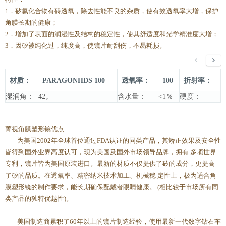
1．矽氟化合物有碍透氧，除去性能不良的杂质，使有效透氧率大增，保护
角膜长期的健康；
2．增加了表面的润湿性及结构的稳定性，使其舒适度和光学精准度大增；
3．因矽被纯化过，纯度高，使镜片耐刮伤，不易耗损。
材质：
PARAGONHDS 100
透氧率：
100
折射率：
湿润角：
42。
含水量：
<1％
硬度：
菁视角膜塑形镜优点
为美国2002年全球首位通过FDA认证的同类产品，其矫正效果及安全性
皆得到国外业界高度认可，现为美国及国外市场领导品牌，拥有 多项世界
专利，镜片皆为美国原装进口。最新的材质不仅提供了矽的成分，更提高
了矽的品质。在透氧率、精密纳米技术加工、机械稳 定性上，极为适合角
膜塑形镜的制作要求，能长期确保配戴者眼睛健康。 (相比较于市场所有同
类产品的独特优越性)。
美国制造商累积了60年以上的镜片制造经验，使用最新一代数字钻石车