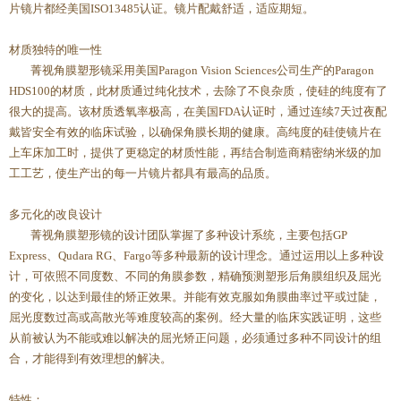
片镜片都经美国ISO13485认证。镜片配戴舒适，适应期短。
材质独特的唯一性
菁视角膜塑形镜采用美国Paragon Vision Sciences公司生产的Paragon
HDS100的材质，此材质通过纯化技术，去除了不良杂质，使硅的纯度有了
很大的提高。该材质透氧率极高，在美国FDA认证时，通过连续7天过夜配
戴皆安全有效的临床试验，以确保角膜长期的健康。高纯度的硅使镜片在
上车床加工时，提供了更稳定的材质性能，再结合制造商精密纳米级的加
工工艺，使生产出的每一片镜片都具有最高的品质。
多元化的改良设计
菁视角膜塑形镜的设计团队掌握了多种设计系统，主要包括GP
Express、Qudara RG、Fargo等多种最新的设计理念。通过运用以上多种设
计，可依照不同度数、不同的角膜参数，精确预测塑形后角膜组织及屈光
的变化，以达到最佳的矫正效果。并能有效克服如角膜曲率过平或过陡，
屈光度数过高或高散光等难度较高的案例。经大量的临床实践证明，这些
从前被认为不能或难以解决的屈光矫正问题，必须通过多种不同设计的组
合，才能得到有效理想的解决。
特性：