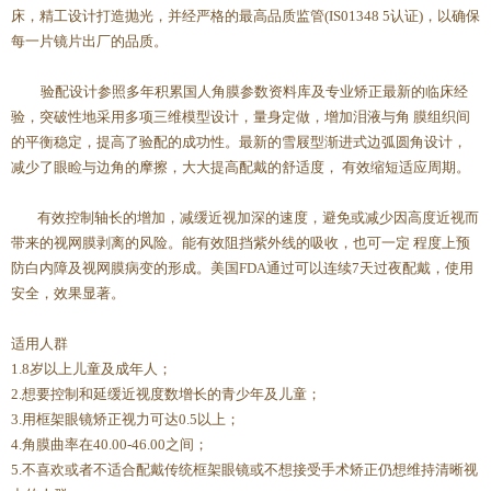
床，精工设计打造抛光，并经严格的最高品质监管(IS01348 5认证)，以确保
每一片镜片出厂的品质。
验配设计参照多年积累国人角膜参数资料库及专业矫正最新的临床经
验，突破性地采用多项三维模型设计，量身定做，增加泪液与角 膜组织间
的平衡稳定，提高了验配的成功性。最新的雪屐型渐进式边弧圆角设计，
减少了眼睑与边角的摩擦，大大提高配戴的舒适度， 有效缩短适应周期。
有效控制轴长的增加，减缓近视加深的速度，避免或减少因高度近视而
带来的视网膜剥离的风险。能有效阻挡紫外线的吸收，也可一定 程度上预
防白内障及视网膜病变的形成。美国FDA通过可以连续7天过夜配戴，使用
安全，效果显著。
适用人群
1.8岁以上儿童及成年人；
2.想要控制和延缓近视度数增长的青少年及儿童；
3.用框架眼镜矫正视力可达0.5以上；
4.角膜曲率在40.00-46.00之间；
5.不喜欢或者不适合配戴传统框架眼镜或不想接受手术矫正仍想维持清晰视