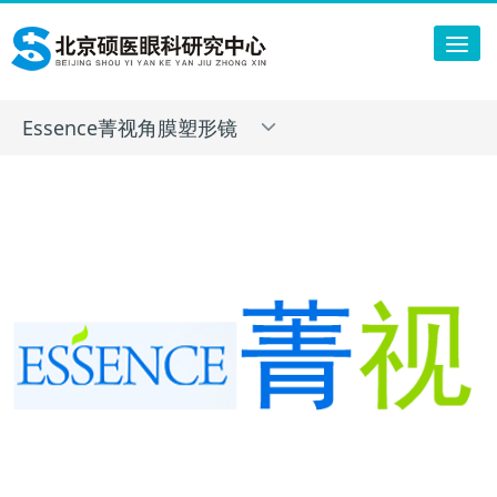
Tog
nav
Essence菁视角膜塑形镜
Toggle
navigation