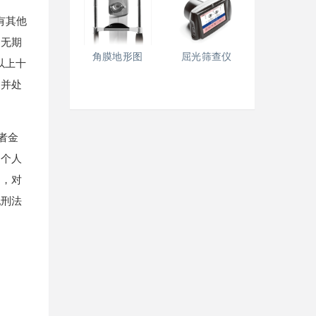
有其他
、无期
角膜地形图
屈光筛查仪
以上十
，并处
者金
民个人
的，对
犯刑法