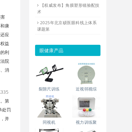
【权威发布】角膜塑形镜验配技
术
损害
2025年北京硕医眼科线上体系
疗和康
课题第
，还应
身权益
眼健康产品
得的利
民法院
碍、消
裂隙尺训练
近视弱视综
35
役。第
单处罚
刑，并
同视机
视力训练聚