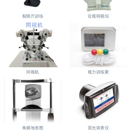
裂隙尺训练
近视弱视综
同视机
视力训练聚
角膜地形图
屈光筛查仪