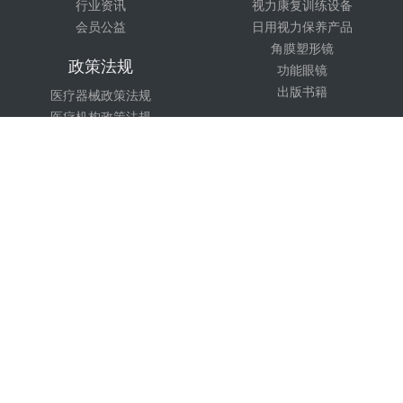
行业资讯
视力康复训练设备
会员公益
日用视力保养产品
角膜塑形镜
政策法规
功能眼镜
出版书籍
医疗器械政策法规
医疗机构政策法规
技术培训
计量检测法规
市场监督
课程设置
眼视光团队
医疗团队
全国免费咨询服务热线：
400-0098-968
周一至周五 09:00~17:30
Copyright © 2016-2026 All Rights Reserved 北京硕医眼科研究中